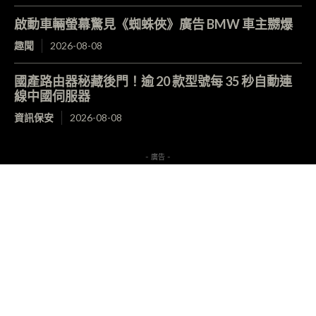
啟動車輛螢幕驚見《蜘蛛俠》廣告 BMW 車主嬲爆
趣聞
2026-08-08
國產路由器秘藏後門！逾 20 款型號每 35 秒自動連
線中國伺服器
資訊保安
2026-08-08
- 廣告 -