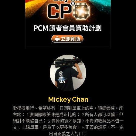
Mickey Chan
愛模擬飛行、希望終有一日回到單車上的宅，眼鏡娘控。座
右銘： 1.膽固醇跟美味是成正比的； 2.所有人都可以騙，但
絕對不能騙自己； 3.賣掉的貨才是錢，不賣的收藏品不值一
文； 4.踩單車，是為了吃更多美食！ 5.正義的話語，不一定
出自正義之人的口；