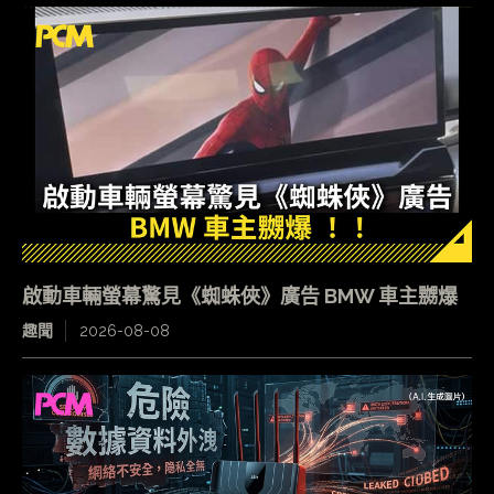
啟動車輛螢幕驚見《蜘蛛俠》廣告 BMW 車主嬲爆
趣聞
2026-08-08