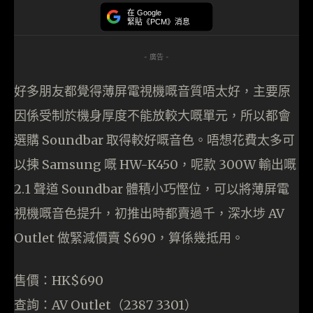
在 Google
緊貼《PCM》消息
- 廣告 -
好多朋友都覺得薄屏電視機嘅音質唔太好，主要原
因係受制於機身厚度不能放較大嘅單元，所以都會
選購 Soundbar 取得較好嘅音色。唔想花費太多可
以揀 Samsung 嘅 HW-K450，呢款 300W 輸出嘅
2.1 聲道 Soundbar 體積小巧慳位，可以將薄屏電
視機嘅音色提升，初推出時都賣過千，深水埗 AV
Outlet 做緊減價賣 $690，算係幾抵用。
售價：HK$690
查詢：AV Outlet（2387 3301）