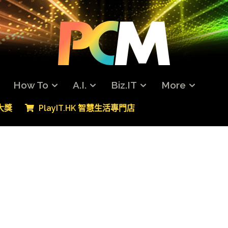
How To
A.I.
Biz.IT
More
專大獎
PlayIT.HK 智慧生活專門店