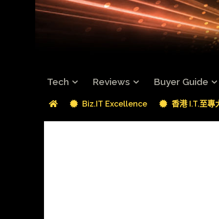
Tech
Reviews
Buyer Guide
Biz.IT Excellence
香港 I.T.至