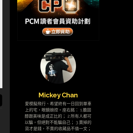
Mickey Chan
愛模擬飛行、希望終有一日回到單車
上的宅，眼鏡娘控。座右銘： 1.膽固
醇跟美味是成正比的； 2.所有人都可
以騙，但絕對不能騙自己； 3.賣掉的
貨才是錢，不賣的收藏品不值一文；