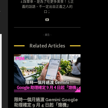
4.踩單車，是為了吃更多美食！ 5.正
義的話語，不一定出自正義之人的
吋
口；
- 廣告 -
Related Articles
限時一個月過渡 Gemini Google
助理確定 9 月 4 日起「熄機」