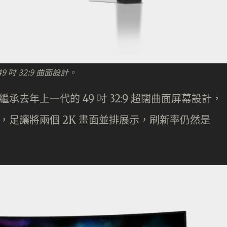
49 吋 32:9 曲面設計。
SD) 繼承去年上一代的 49 吋 32:9 超闊曲面屏幕設計，
) 高解像度，足讓將兩個 2K 畫面並排展示，刷新率仍然是