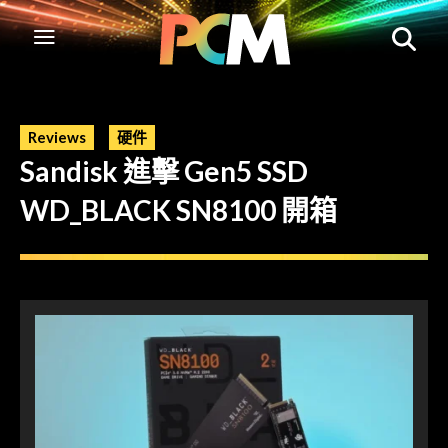
Reviews
硬件
Sandisk 進擊 Gen5 SSD
WD_BLACK SN8100 開箱