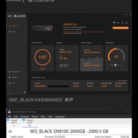
《WD_BLACK DASHBOARD》軟件