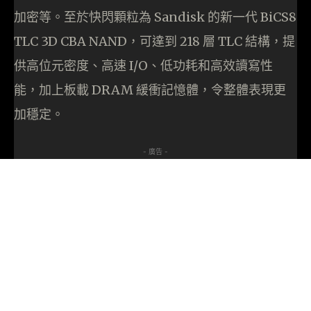
加密等。至於快閃顆粒為 Sandisk 的新一代 BiCS8
TLC 3D CBA NAND，可達到 218 層 TLC 結構，提
供高位元密度、高速 I/O、低功耗和高效讀寫性
能，加上板載 DRAM 緩衝記憶體，令整體表現更
加穩定。
- 廣告 -