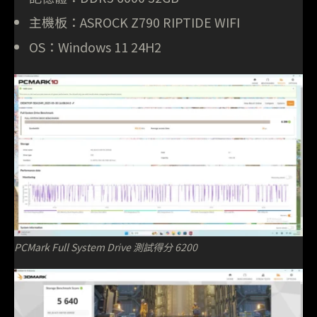
主機板：ASROCK Z790 RIPTIDE WIFI
OS：Windows 11 24H2
PCMark Full System Drive 測試得分 6200