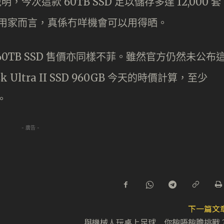
今次這款 60TB SSD 足以儲存多達 12,000 套
通用家而言，真係冇咩機會可以用得晒。
0TB SSD 售價亦同樣不菲。雖然官方仍然未公布
ltra II SSD 960GB 今天的時價計算，
至少
。
- 廣告 -
下一篇文
與機械人玩桌上足球 你夠唔夠膽挑戰