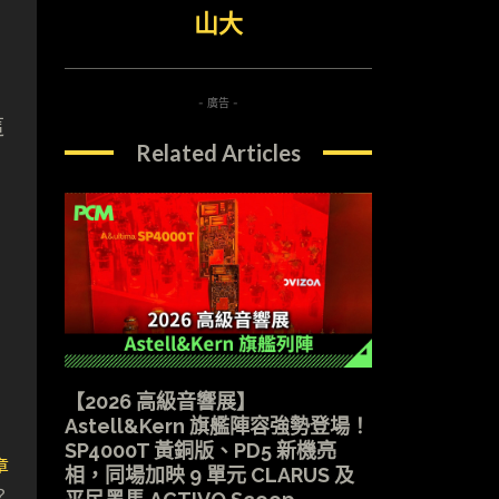
山大
- 廣告 -
這
Related Articles
【2026 高級音響展】
Astell&Kern 旗艦陣容強勢登場！
SP4000T 黃銅版、PD5 新機亮
章
相，同場加映 9 單元 CLARUS 及
？