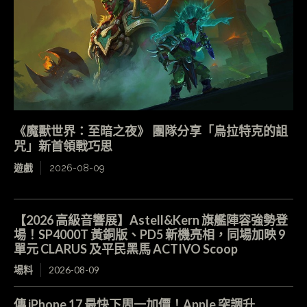
《魔獸世界：至暗之夜》 團隊分享「烏拉特克的詛
咒」新首領戰巧思
遊戲
2026-08-09
【2026 高級音響展】Astell&Kern 旗艦陣容強勢登
場！SP4000T 黃銅版、PD5 新機亮相，同場加映 9
單元 CLARUS 及平民黑馬 ACTIVO Scoop
場料
2026-08-09
傳 iPhone 17 最快下周一加價！Apple 突調升