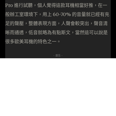
Pro 進行試聽，個人覺得這款耳機相當好推，在一
般辦工室環境下，用上 60-70% 的音量就已經有充
足的聲壓，整體表現方面，人聲會較突出，聲音清
晰而通透，低音就略為有點斯文，當然這可以說是
很多歐美耳機的特色之一。
- 廣告 -