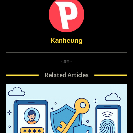
Kanheung
- 廣告 -
Related Articles