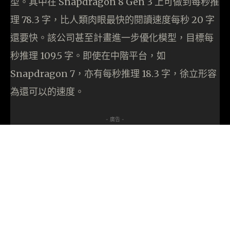
型。其中在 Snapdragon 8 Gen 3 上可做到每秒推
理 78.3 字，比人類肉眼最快的閱讀速度每秒 20 字
還要快。該公司甚至計畫進一步優化模型，目標每
秒推理 109.5 字。即使在中階平台，如
Snapdragon 7，亦有每秒推理 18.3 字，徐立形容
為還可以的速度。
- 廣告 -