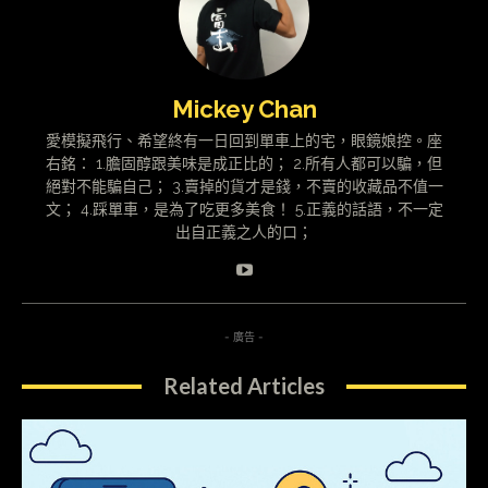
Mickey Chan
愛模擬飛行、希望終有一日回到單車上的宅，眼鏡娘控。座
右銘： 1.膽固醇跟美味是成正比的； 2.所有人都可以騙，但
絕對不能騙自己； 3.賣掉的貨才是錢，不賣的收藏品不值一
文； 4.踩單車，是為了吃更多美食！ 5.正義的話語，不一定
出自正義之人的口；
- 廣告 -
Related Articles