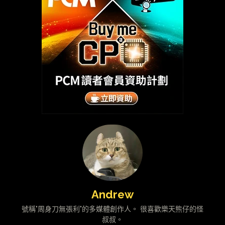
Andrew
號稱"周身刀無張利"的多媒體創作人。 很喜歡樂天熊仔的怪
叔叔。