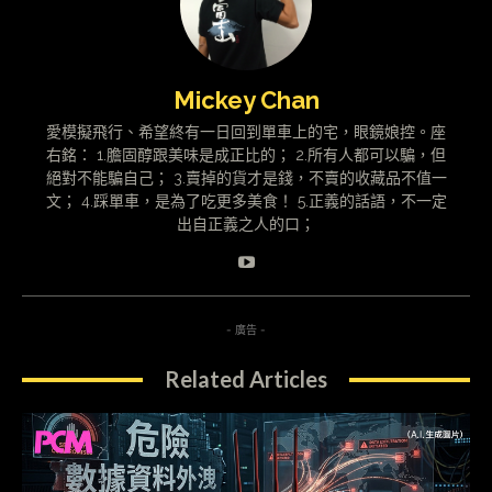
Mickey Chan
愛模擬飛行、希望終有一日回到單車上的宅，眼鏡娘控。座
右銘： 1.膽固醇跟美味是成正比的； 2.所有人都可以騙，但
絕對不能騙自己； 3.賣掉的貨才是錢，不賣的收藏品不值一
文； 4.踩單車，是為了吃更多美食！ 5.正義的話語，不一定
出自正義之人的口；
- 廣告 -
Related Articles