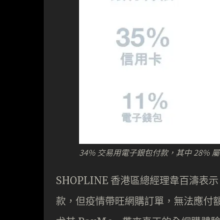
34% 交易用電子銀包付款，其中 28% 屬 P
SHOPLINE 香港區總經理韋百濤
款，但疫情帶旺網購訂單，無法應付