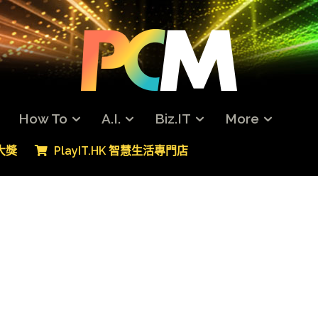
How To
A.I.
Biz.IT
More
專大獎
PlayIT.HK 智慧生活專門店