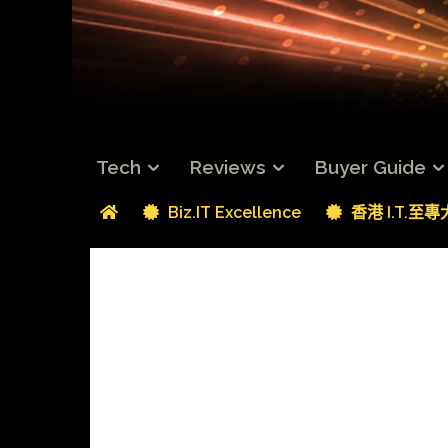
Tech
Reviews
Buyer Guide
Biz.IT Excellence
香港 I.T.至