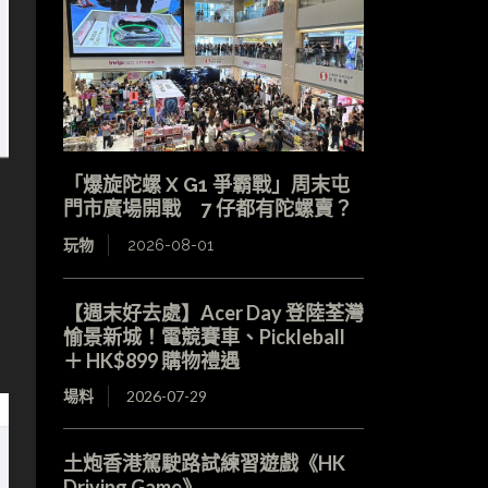
「爆旋陀螺 X G1 爭霸戰」周末屯
門市廣場開戰 7 仔都有陀螺賣？
玩物
2026-08-01
【週末好去處】Acer Day 登陸荃灣
愉景新城！電競賽車、Pickleball
＋ HK$899 購物禮遇
場料
2026-07-29
土炮香港駕駛路試練習遊戲《HK
Driving Game》