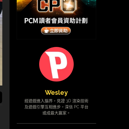
Wesley
經遊戲進入腦界，見證 3D 渲染技術
及遊戲引擎互相進步，深信 PC 平台
或成最大贏家。