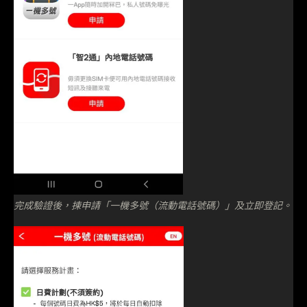
完成驗證後，揀申請「一機多號（流動電話號碼）」及立即登記。