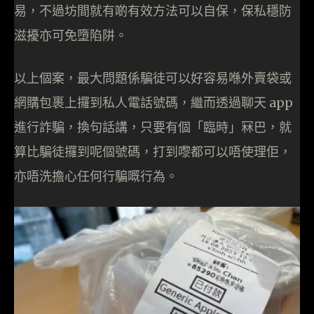
易，不過坊間就有啲有效方法可以自保，保私穩防
滋擾亦可免墮陷阱。
以上個案，最大問題係騙徒可以好容易喺外賣袋或
網購包裹上攞到私人電話號碼，繼而透過聊天 app
進行詐騙，換句話講，只要有個「臨時」冧巴，就
算比騙徒攞到呢個號碼，打到嚟都可以唔使理佢，
亦唔洗擔心任何行騙嘅行為。