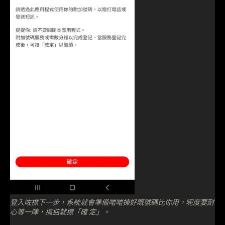
登入咗㩒下一步，系統就會準備啱啱揀好嘅號碼比你用，呢度要耐
心等一陣，搞掂就㩒「確 定」。