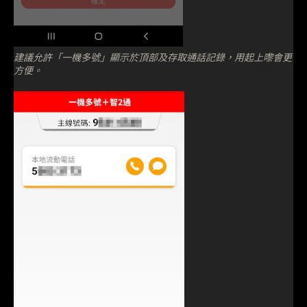
建議允許「一機多號」顯示於頂部及存取通話記錄，用起上嚟會更
方便。