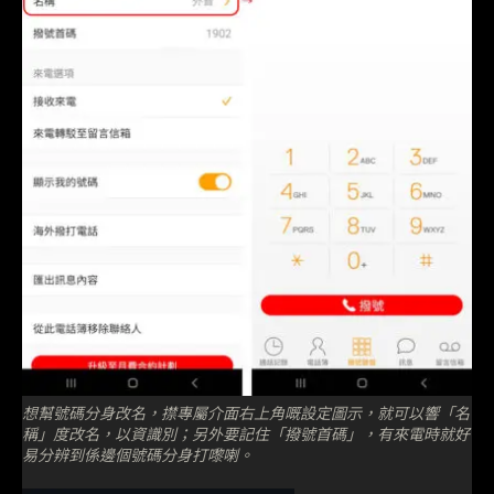
想幫號碼分身改名，㩒專屬介面右上角嘅設定圖示，就可以響「名
稱」度改名，以資識別；另外要記住「撥號首碼」，有來電時就好
易分辨到係邊個號碼分身打嚟喇。