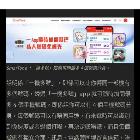
SmarTone「一機多號」服務可開最多 4 個號碼分身。
話明係「一機多號」，即係可以比你響同一部機有
多個號碼，透過「一機多號」app 就可隨時加開最
多 4 個手機號碼，即係話你可以有 4 個手機號碼分
身，每個號碼可以有唔同用途，有來電時可以識別
到係邊度或者邊個打嚟，再決定聽唔聽，而且每個
號碼有獨立介面、訊息、電話簿同埋留言信箱，唔