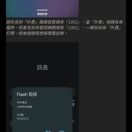
頭先見到「外賣」嘅撥號首碼係「1902」，當「外賣」號碼有來
電時，就會見到來電號碼開頭係「1902」，一睇就知係「外賣」
打嚟，唔會接錯唔想接嘅電話喇。