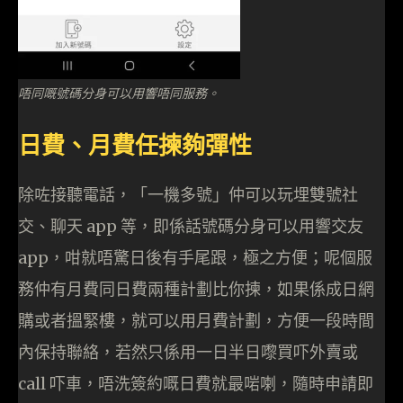
唔同嘅號碼分身可以用響唔同服務。
日費、月費任揀夠彈性
除咗接聽電話，「一機多號」仲可以玩埋雙號社
交、聊天 app 等，即係話號碼分身可以用響交友
app，咁就唔驚日後有手尾跟，極之方便；呢個服
務仲有月費同日費兩種計劃比你揀，如果係成日網
購或者搵緊樓，就可以用月費計劃，方便一段時間
內保持聯絡，若然只係用一日半日嚟買吓外賣或
call 吓車，唔洗簽約嘅日費就最啱喇，隨時申請即