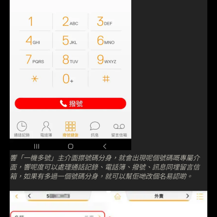
響「一機多號」主介面㩒號碼分身，就會出現呢個號碼嘅專屬介
面，響呢度可以處理通話記錄、電話簿、撥號、訊息同埋留言信
箱，如果有多過一個號碼分身，就可以幫佢哋改個名易認啲。