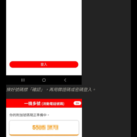
揀好號碼㩒「確認」，再用驟證碼或密碼登入。