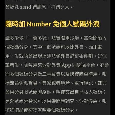
會搞亂 send 錯訊息、打錯比人。
隨時加 Number 免個人號碼外洩
講多少少「一機多號」嘅實際用途啦，當你開晒 4
個號碼分身，其中一個號碼可以比外賣、call 車
用，咁就唔會出現上述嘅偷外賣詐騙事件喇。好似
筆者咁，除咗用來登記外賣 App 同網購平台，亦會
開多個號碼分身做二手買賣以及睇樓睇車時用，咁
樣無論係派貨員、賣家或者地產、車行經紀，都只
會用分身嘅號碼聯絡你，唔使交出自己私人號碼；
另外號碼分身又可以用響問卷調查、登記優惠，咁
攞咗贈品或禮物就唔要個號碼分身。