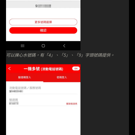
可以揀心水號碼，有「4」、「5」、「9」字頭號碼提供。