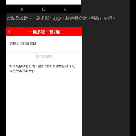
安裝及啟動「一機多號」app，睇完簡介㩒「開始」申請。