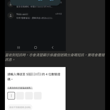
當收到短訊時，亦會清楚顯示係邊個號碼分身嘅短訊，實唔會覆錯
訊息。