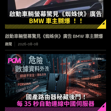
啟動車輛螢幕驚見《蜘蛛俠》廣告 BMW 車主嬲爆
趣聞
2026-08-08