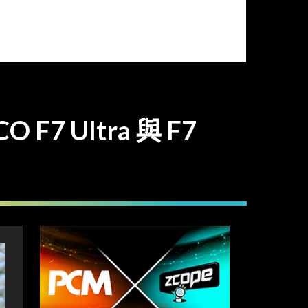
 F7 Ultra 與 F7