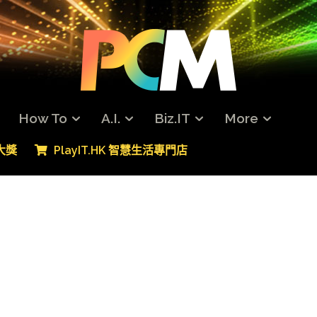
How To
A.I.
Biz.IT
More
專大獎
PlayIT.HK 智慧生活專門店