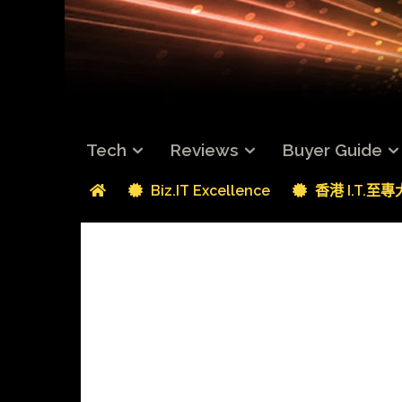
Tech
Reviews
Buyer Guide
Biz.IT Excellence
香港 I.T.至