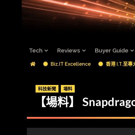
Tech
Reviews
Buyer Guide
Biz.IT Excellence
香港 I.T.至
科技新聞
場料
【場料】 Snapdra