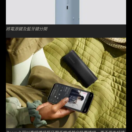
將電源鍵及藍牙鍵分開