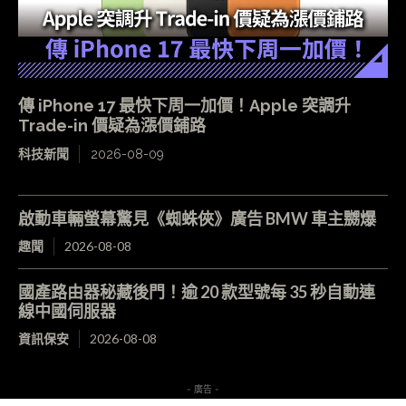
傳 iPhone 17 最快下周一加價！Apple 突調升
Trade-in 價疑為漲價鋪路
科技新聞
2026-08-09
啟動車輛螢幕驚見《蜘蛛俠》廣告 BMW 車主嬲爆
趣聞
2026-08-08
國產路由器秘藏後門！逾 20 款型號每 35 秒自動連
線中國伺服器
資訊保安
2026-08-08
- 廣告 -