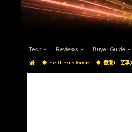
Tech
Reviews
Buyer Guide
Biz.IT Excellence
香港 I.T.至