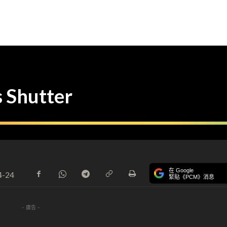
 Shutter
在 Google
4-24
緊貼《PCM》消息
- 廣告 -