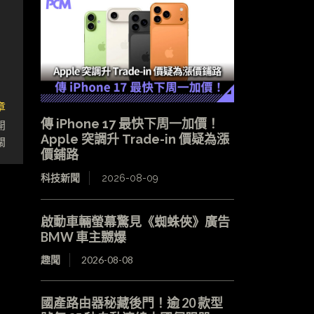
章
傳 iPhone 17 最快下周一加價！
開
Apple 突調升 Trade-in 價疑為漲
關
價鋪路
科技新聞
2026-08-09
啟動車輛螢幕驚見《蜘蛛俠》廣告
BMW 車主嬲爆
趣聞
2026-08-08
國產路由器秘藏後門！逾 20 款型