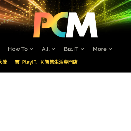
How To
A.I.
Biz.IT
More
專大獎
PlayIT.HK 智慧生活專門店