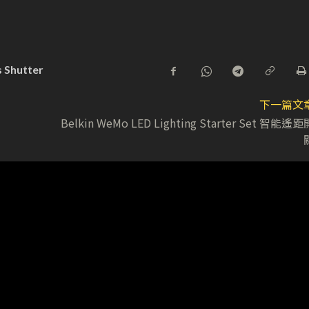
 Shutter
下一篇文
Belkin WeMo LED Lighting Starter Set 智能遙距