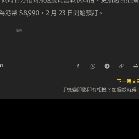
港幣 $8,990，2 月 23 日開始預訂。
- 廣告 -
5G
下一篇文
手機變即影即有相機？加個殼就得