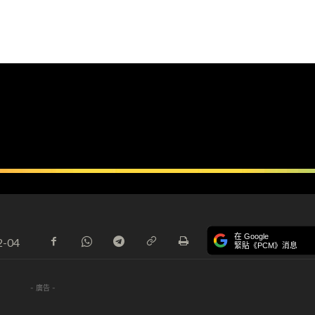
在 Google
2-04
緊貼《PCM》消息
- 廣告 -