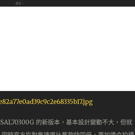
- 廣告 -
於 SAL70300G 的新版本，基本設計變動不大，但就
及鬼影，同時官方指對焦速度比舊款快四倍，更加適合拍攝