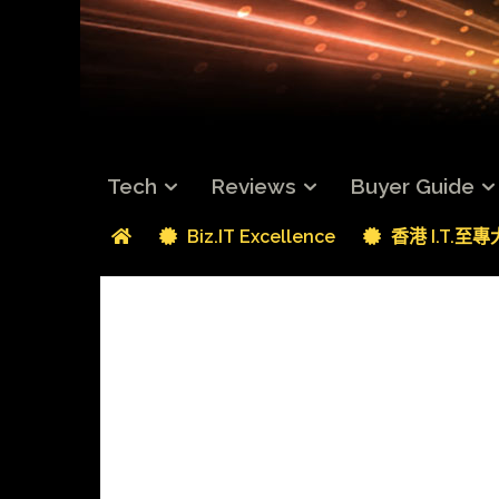
Tech
Reviews
Buyer Guide
Biz.IT Excellence
香港 I.T.至