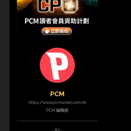
PCM
https://www.pcmarket.com.hk
PCM 編輯部
- 廣告 -