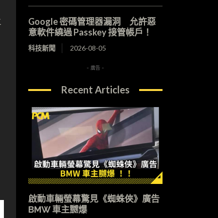
k
Google 密碼管理器漏洞 允許惡
意軟件繞過 Passkey 接管帳戶！
科技新聞
2026-08-05
- 廣告 -
Recent Articles
，
啟動車輛螢幕驚見《蜘蛛俠》廣告
BMW 車主嬲爆