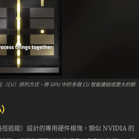
單元（CU）排列方式，將 GPU 中的多個 CU 智能連結成更大的群
心）
追蹤）設計的專用硬件模塊，類似 NVIDIA 的