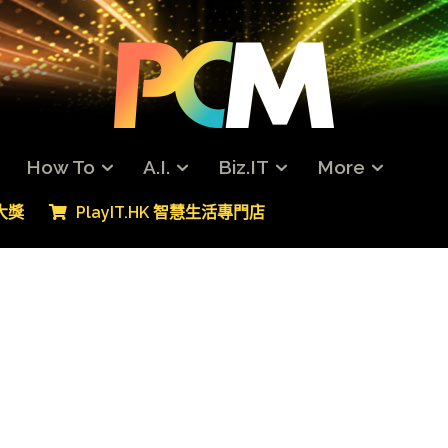
How To
A.I.
Biz.IT
More
專大獎
PlayIT.HK 智慧生活專門店