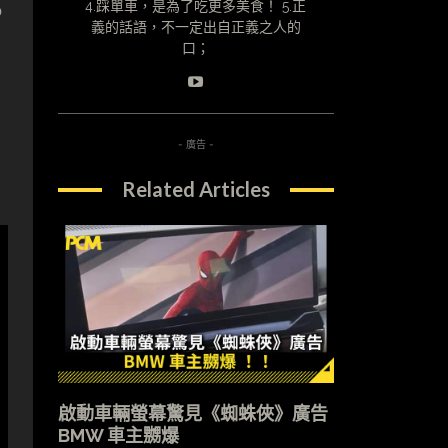
6
4.踩單車，是為了吃更多美食！ 5.正
義的話語，不一定出自正義之人的
口；
- 廣告 -
Related Articles
啟動車輛螢幕驚見《蜘蛛俠》廣告
BMW 車主嬲爆