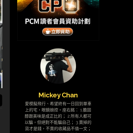
Mickey Chan
愛模擬飛行、希望終有一日回到單車
上的宅，眼鏡娘控。座右銘： 1.膽固
醇跟美味是成正比的； 2.所有人都可
以騙，但絕對不能騙自己； 3.賣掉的
貨才是錢，不賣的收藏品不值一文；