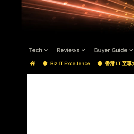
Tech
Reviews
Buyer Guide
Biz.IT Excellence
香港 I.T.至