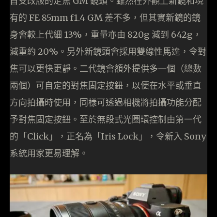
首支改版的定焦 GM 鏡頭。雖然在外觀上新鏡和現
有的 FE 85mm f1.4 GM 差不多，但其實新鏡的鏡
身會較上代細 13%，重量亦由 820g 減到 642g，
減重約 20%。另外新鏡頭會採用雙線性馬達，令對
焦可以更快更靜。二代鏡會額外提供多一個（總數
兩個）可自定的對焦固定按鈕，以便在水平或垂直
方向拍攝時使用，同樣可透過相機將拍攝功能分配
予對焦固定按鈕。至於無段式光圈環控制由第一代
的「Click」，正名為「Iris Lock」，令新入 Sony
系統用家更易理解。