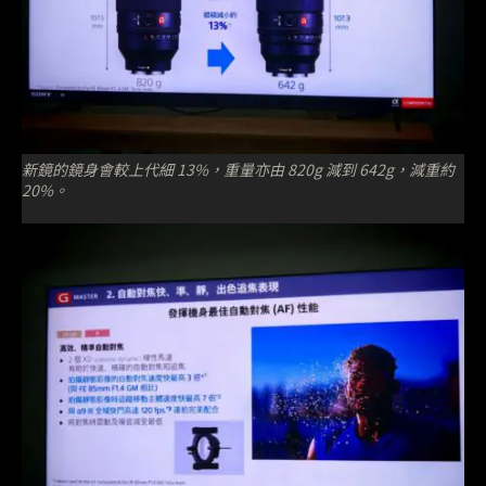
新鏡的鏡身會較上代細 13%，重量亦由 820g 減到 642g，減重約
20%。