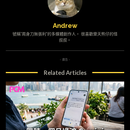
Andrew
號稱"周身刀無張利"的多媒體創作人。 很喜歡樂天熊仔的怪
叔叔。
- 廣告 -
Related Articles