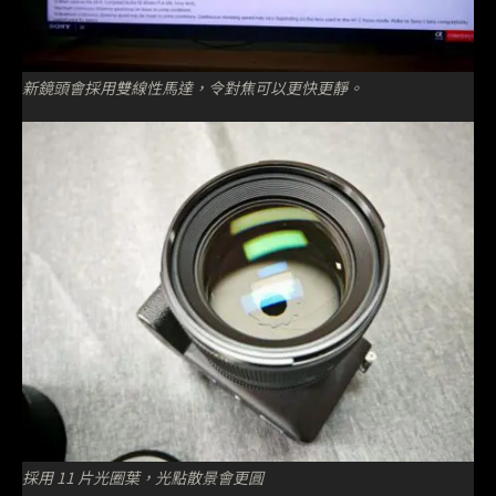
新鏡頭會採用雙線性馬達，令對焦可以更快更靜。
採用 11 片光圈葉，光點散景會更圓