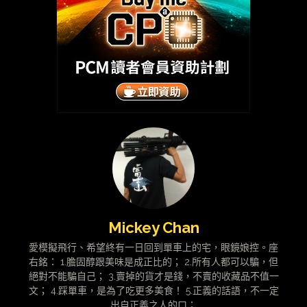
Mickey Chan
愛模擬飛行、希望終有一日回到單車上的宅，眼鏡娘控。座
右銘： 1.膽固醇跟美味是成正比的； 2.所有人都可以騙，但
絕對不能騙自己； 3.賣掉的貨才是錢，不賣的收藏品不值一
文； 4.踩單車，是為了吃更多美食！ 5.正義的話語，不一定
出自正義之人的口；