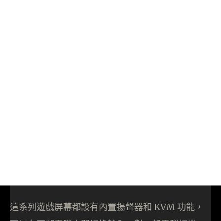
這系列遊戲屏幕都設有內置揚聲器和 KVM 功能，