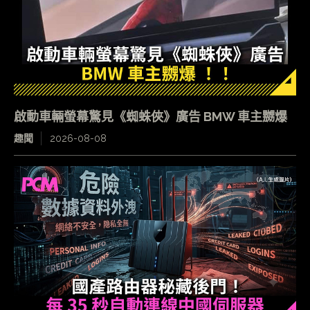
啟動車輛螢幕驚見《蜘蛛俠》廣告 BMW 車主嬲爆
趣聞
2026-08-08