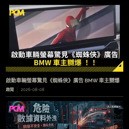
啟動車輛螢幕驚見《蜘蛛俠》廣告 BMW 車主嬲爆
趣聞
2026-08-08