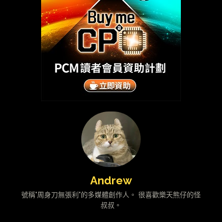
Andrew
號稱"周身刀無張利"的多媒體創作人。 很喜歡樂天熊仔的怪
叔叔。