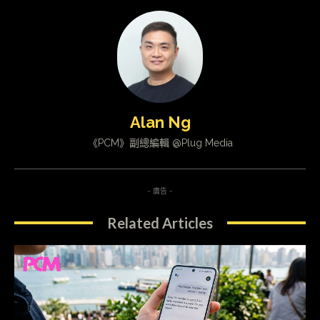
Alan Ng
《PCM》副總編輯 @Plug Media
- 廣告 -
Related Articles