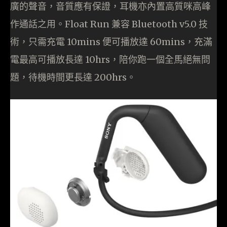
廣的聲音，音質應有保證，耳機亦內置高質咪高峰
作通話之用。Float Run 兼容 Bluetooth v5.0 技
術，只需充電 10mins 便可播放達 60mins，充滿
電最高可播放長達 10hrs，陪你跑一個全馬絕無問
題，待機時間更長達 200hrs。