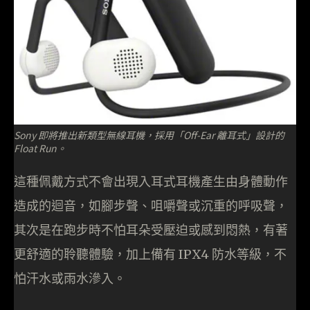
Sony 即將推出新類型無線耳機，採用「Off-Ear 離耳式」設計的
Float Run。
這種佩戴方式不會出現入耳式耳機產生由身體動作
造成的迴音，如腳步聲、咀嚼聲或沉重的呼吸聲，
其次是在跑步時不怕耳朵受壓迫或感到悶熱，有著
更舒適的聆聽體驗，加上備有 IPX4 防水等級，不
怕汗水或雨水滲入。