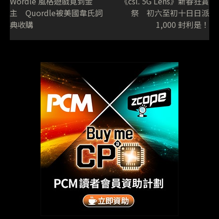
Wordle 風格遊戲覓到金
《csl. 5G Lens》新春狂賞
主 Quordle被美國韋氏詞
祭 初六至初十日日派
典收購
1,000 封利是！