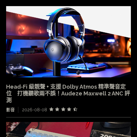
Head-Fi 級靚聲 + 支援 Dolby Atmos 精準聲音定
位 打機聽歌兩不誤！Audeze Maxwell 2 ANC 評
測
影音
2026-08-08