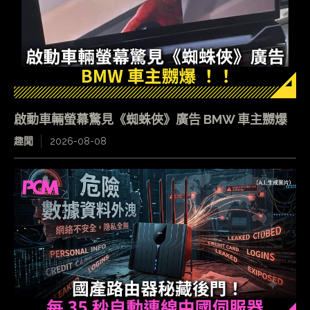
啟動車輛螢幕驚見《蜘蛛俠》廣告 BMW 車主嬲爆
趣聞
2026-08-08