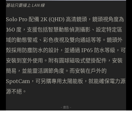
基站只要接上 LAN 線
Solo Pro 配備 2K (QHD) 高清鏡頭，鏡頭視角度為
160 度，支援包括智慧動態偵測攝影、設定特定區
域的動態警戒、彩色夜視及雙向通話等等。鏡頭外
殼採用防塵防水的設計，並通過 IP65 防水等級，可
安裝到室外使用。附有圓球磁吸式壁掛配件，安裝
簡易，並能靈活調節角度。而安裝在戶外的
SpotCam，可另購專用太陽能板，就能確保電力源
源不絕。
- 廣告 -