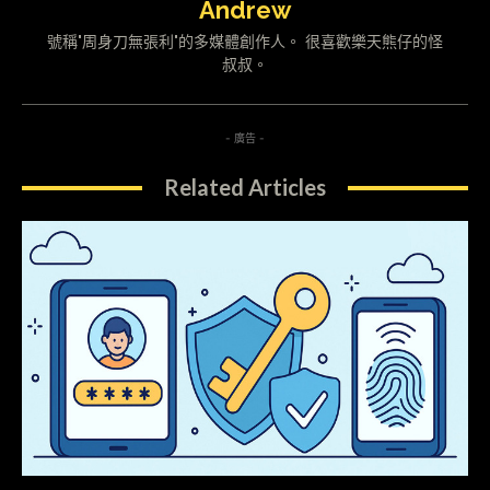
Andrew
號稱"周身刀無張利"的多媒體創作人。 很喜歡樂天熊仔的怪
叔叔。
- 廣告 -
Related Articles