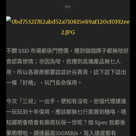
- 廣告 -
不嬲 SSD 市場都係鬥劈價，攪到個個牌子都無啖好
食認真慘情；亦因為咁，就攪到高端產品無乜人
用，所以各廠商都要諗諗計谷貴貨，諗下諗下諗出
一條「好橋」，玩鬥長命保用。
今次「三叔」一出手，便知有沒有，佢個代理建達
一玩玩到十年保用，應該都無乜行家跟到機咯，唔
知遲啲會唔會有廠商玩保一世呢？個 Spec 就都係
果啲嘢啦，讀速最高550MB/s，寫入速度都有