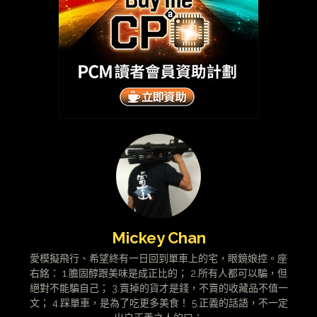
Mickey Chan
愛模擬飛行、希望終有一日回到單車上的宅，眼鏡娘控。座
右銘： 1.膽固醇跟美味是成正比的； 2.所有人都可以騙，但
絕對不能騙自己； 3.賣掉的貨才是錢，不賣的收藏品不值一
文； 4.踩單車，是為了吃更多美食！ 5.正義的話語，不一定