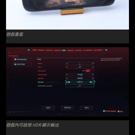
遊戲畫面
遊戲內可啟用 HDR 顯示輸出