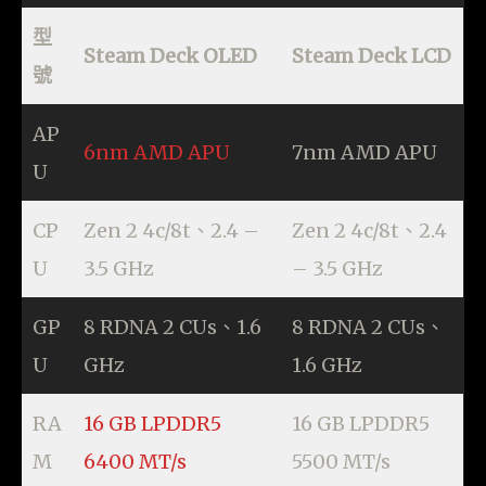
型
Steam Deck OLED
Steam Deck LCD
號
AP
6nm AMD APU
7nm AMD APU
U
CP
Zen 2 4c/8t、2.4 –
Zen 2 4c/8t、2.4
U
3.5 GHz
– 3.5 GHz
GP
8 RDNA 2 CUs、1.6
8 RDNA 2 CUs、
U
GHz
1.6 GHz
RA
16 GB LPDDR5
16 GB LPDDR5
M
6400 MT/s
5500 MT/s