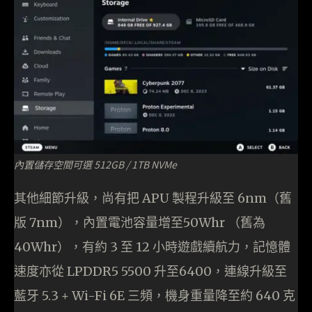
內置儲存空間可選 512GB / 1TB NVMe
其他細節升級，尚有把 APU 製程升級至 6nm（舊
版 7nm），內置電池容量增至50Whr （舊為
40Whr），有約 3 至 12 小時遊戲續航力，記憶體
速度亦從 LPDDR5 5500 升至6400，連線升級至
藍牙 5.3 + Wi-Fi 6E 三頻，機身重量降至約 640 克