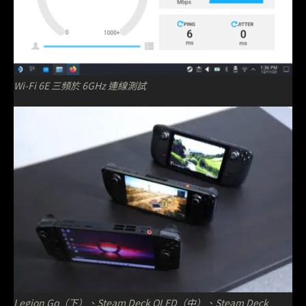
Wi-Fi 6E 三頻於 6GHz 連線測試
Legion Go（下）、Steam Deck OLED（中）、Steam Deck