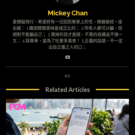
Mickey Chan
愛模擬飛行、希望終有一日回到單車上的宅，眼鏡娘控。座
右銘： 1.膽固醇跟美味是成正比的； 2.所有人都可以騙，但
絕對不能騙自己； 3.賣掉的貨才是錢，不賣的收藏品不值一
文； 4.踩單車，是為了吃更多美食！ 5.正義的話語，不一定
出自正義之人的口；
- 廣告 -
Related Articles