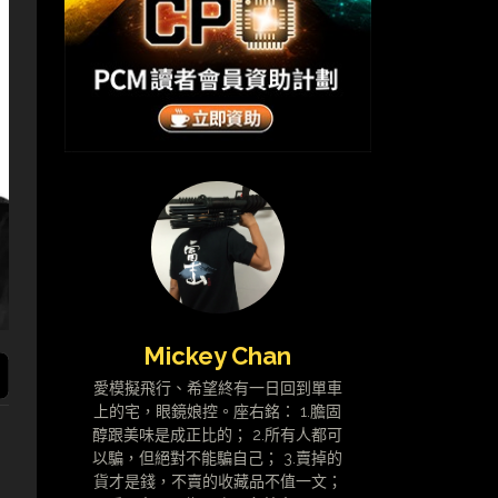
Mickey Chan
愛模擬飛行、希望終有一日回到單車
上的宅，眼鏡娘控。座右銘： 1.膽固
醇跟美味是成正比的； 2.所有人都可
以騙，但絕對不能騙自己； 3.賣掉的
貨才是錢，不賣的收藏品不值一文；