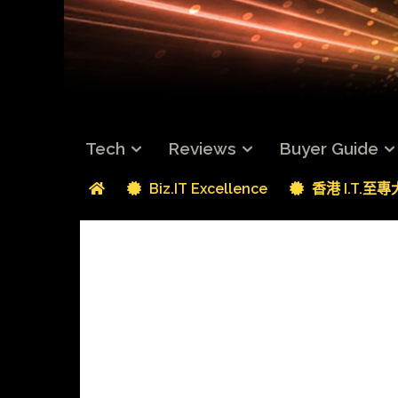
Tech
Reviews
Buyer Guide
Biz.IT Excellence
香港 I.T.至