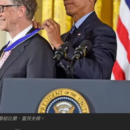
勳章給比爾．蓋茨夫婦。