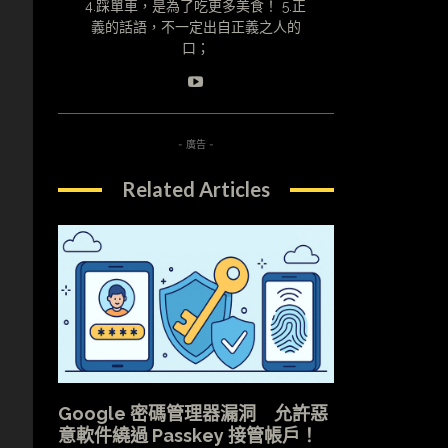
4.踩單車，是為了吃更多美食！ 5.正
義的話語，不一定出自正義之人的
口；
- 廣告 -
Related Articles
Google 密碼管理器漏洞 允許惡
意軟件繞過 Passkey 接管帳戶！