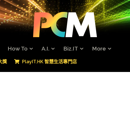
How To
A.I.
Biz.IT
More
專大獎
PlayIT.HK 智慧生活專門店