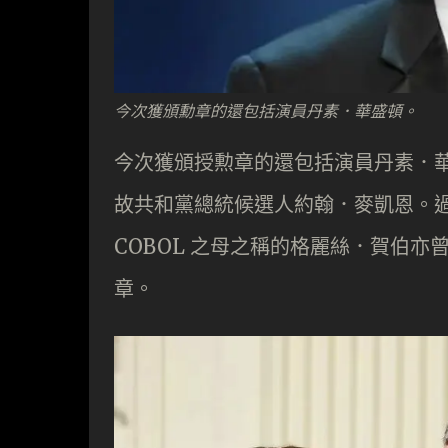
今次獲頒勳章的還包括演員丹素．華盛頓。
今次獲頒授勲章的還包括演員丹素．華
故共和黨總統候選人約翰．麥凱恩。過去，
COBOL 之母之稱的格麗絲．賀伯亦曾
章。