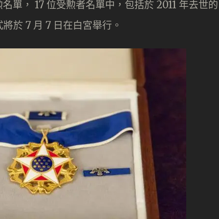
， 17 位受勲者名單中，包括於 2011 年去世的
授儀式將於 7 月 7 日在白宮舉行。