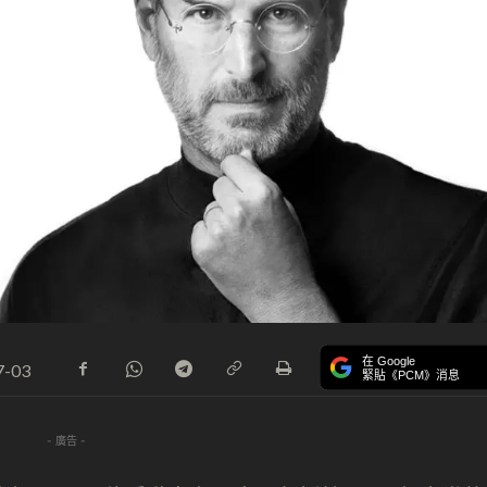
在 Google
7-03
緊貼《PCM》消息
- 廣告 -