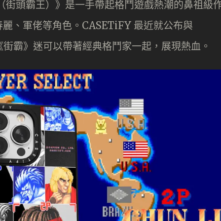
hter （街頭霸王）》是一手帶起格鬥遊戲熱潮的鼻祖級
、軍佬等角色。CASETiFY 最近就公布與
系列，讓《街霸》迷可以帶著經典格鬥家一起，展現熱血。