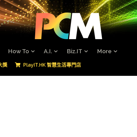
How To
A.I.
Biz.IT
More
專大獎
PlayIT.HK 智慧生活專門店