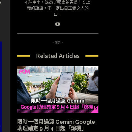
作
4.踩單車，是為了吃更多美食！ 5.正
義的話語，不一定出自正義之人的
口；
- 廣告 -
Related Articles
限時一個月過渡 Gemini Google
助理確定 9 月 4 日起「熄機」