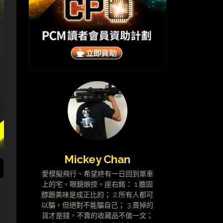
Mickey Chan
愛模擬飛行、希望終有一日回到單車
上的宅，眼鏡娘控。座右銘： 1.膽固
醇跟美味是成正比的； 2.所有人都可
以騙，但絕對不能騙自己； 3.賣掉的
貨才是錢，不賣的收藏品不值一文；