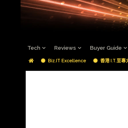
Tech
Reviews
Buyer Guide
Biz.IT Excellence
香港 I.T.至