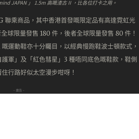
ind JAPAN 」 1.5m 高嘅渣古 II ，比各位打卡之用。
T-G 聯乘商品，其中香港首發嘅限定品有高達霓虹光
，前者全球限量發售 180 件，後者全球限量發售 80 件！
CK 嘅運動鞋亦十分矚目，以經典慢跑鞋波士頓款式，
護軍」及「紅色彗星」3 種唔同底色嘅鞋款，鞋側
著住行路好似太空漫步咁呀！
- 廣告 -