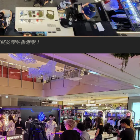
定店終於嚟咗香港喇！