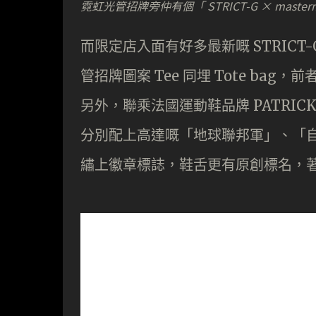
霓虹光管招牌旁仲有個「 STRICT-G × masterm
而限定店入面有好多最新嘅 STRIC
管招牌圖案 Tee 同埋 Tote bag
另外，聯乘法國運動鞋品牌 PATRI
分別配上高達嘅「地球聯邦軍」、「自
繡上徽章標誌，鞋舌更有原創標名，