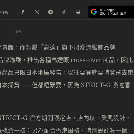
在 Google
7-05
緊貼《PCM》消息
- 廣告 -
定會識，而隸屬「高達」旗下嘅潮流服飾品牌
牌聯乘，推出各種高達嘅 cross-over 商品，因此
分產品只限日本地區發售，以往要買就要特登飛去東
掃貨⋯⋯但都唔緊要，因為 STRICT-G 嚟咗香
 STRICT-G 官方期間限定店，店內以工業風設計，
嘅機倉一樣；另為配合香港風格，特別設計咗一個