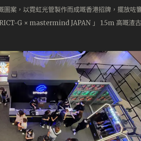
 II 嘅圖案，以霓虹光管製作而成嘅香港招牌，擺放咗
G × mastermind JAPAN 」 1.5m 高嘅渣