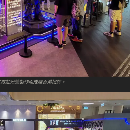
以霓虹光管製作而成嘅香港招牌。