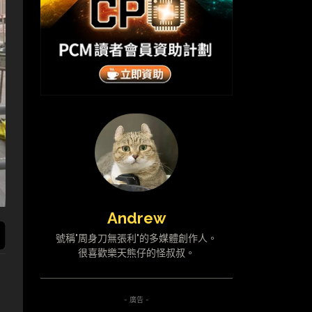
Andrew
號稱"周身刀無張利"的多媒體創作人。
很喜歡樂天熊仔的怪叔叔。
- 廣告 -