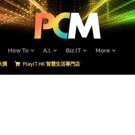
How To
A.I.
Biz.IT
More
專大獎
PlayIT.HK 智慧生活專門店