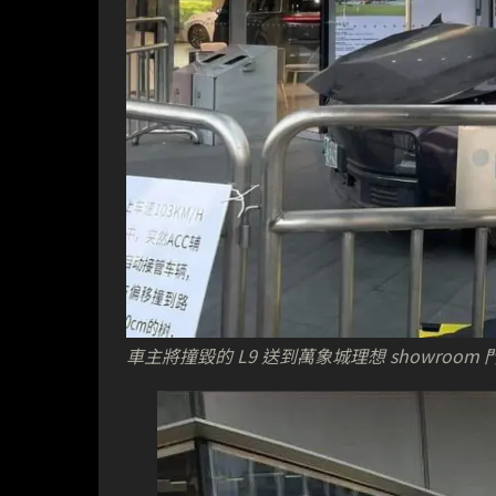
車主將撞毀的 L9 送到萬象城理想 showro