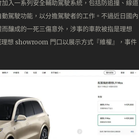
會加入一系列安全輔助駕駛系統，包括防追撞、線道
自動駕駛功能，以分擔駕駛者的工作。不過近日國內
權而釀成的一死三傷意外，涉事的車款被指是理想
城理想 showroom 門口以展示方式『維權』，事件