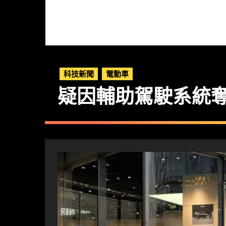
科技新聞
電動車
疑因輔助駕駛系統奪