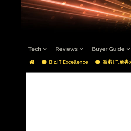
Tech
Reviews
Buyer Guide
Biz.IT Excellence
香港 I.T.至