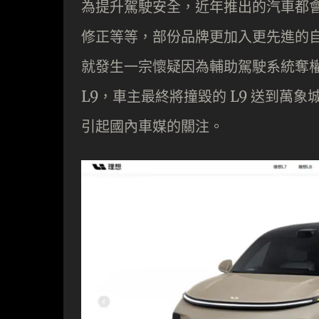
為提升駕駛安全，近年推出的汽車都
修正等等，部份品牌更加入更先進的
就發生一宗懷疑因為輔助駕駛系統奪
L9，車主最終將撞毀的 L9 送到萬象
引起國內車媒的關注。