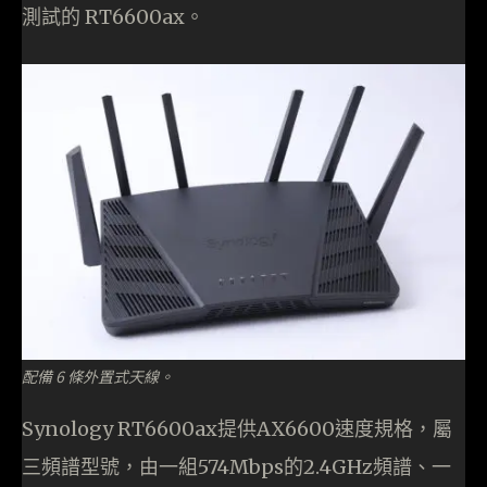
測試的 RT6600ax。
配備 6 條外置式天線。
Synology RT6600ax提供AX6600速度規格，屬
三頻譜型號，由一組574Mbps的2.4GHz頻譜、一