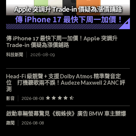
傳 iPhone 17 最快下周一加價！Apple 突調升
Trade-in 價疑為漲價鋪路
科技新聞
2026-08-09
Head-Fi 級靚聲 + 支援 Dolby Atmos 精準聲音定
位 打機聽歌兩不誤！Audeze Maxwell 2 ANC 評
測
影音
2026-08-08
啟動車輛螢幕驚見《蜘蛛俠》廣告 BMW 車主嬲爆
趣聞
2026-08-08