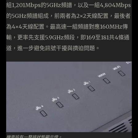
組1,201Mbps的5GHz頻譜，以及一組4,804Mbps
的5GHz頻譜組成，前兩者為2×2天線配置，最後者
為4×4天線配置。最高速一組頻譜對應160MHz傳
輸，更率先支援5.9GHz頻段，即169至181共4條通
道，進一步避免訊號干擾與擠迫問題。
機面設有一整排狀態顯示燈。