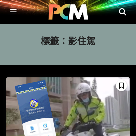
標籤：
影住駕