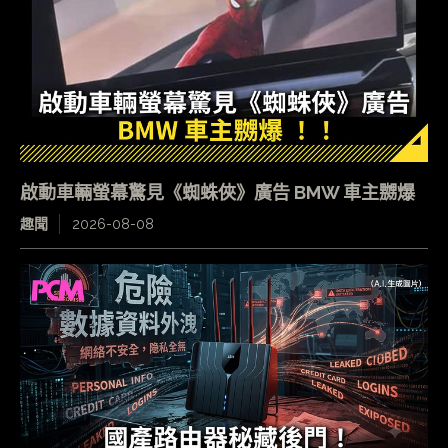
啟動車輛螢幕驚見《蜘蛛俠》廣告 BMW 車主嬲爆
趣聞
2026-08-08