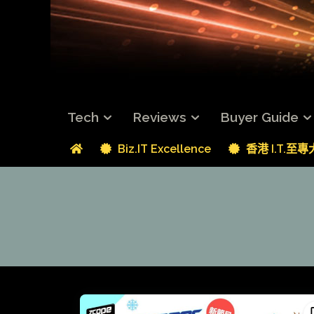
Tech
Reviews
Buyer Guide
Biz.IT Excellence
香港 I.T.至