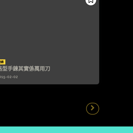
遊戲
格型手鍊其實係萬用刀
015-02-02