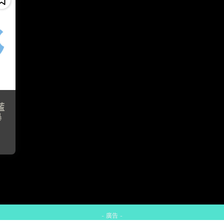
藍
舉
- 廣告 -