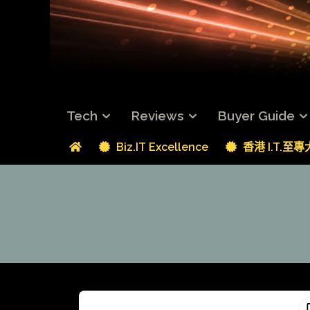
Tech
Reviews
Buyer Guide
Biz.IT Excellence
香港 I.T.至