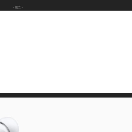
- 廣告 -