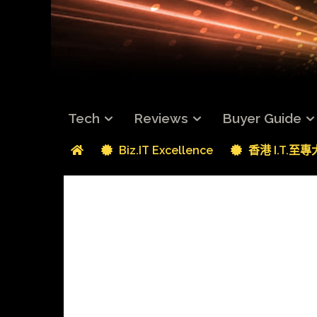
Tech
Reviews
Buyer Guide
Biz.IT Excellence
香港 I.T.至