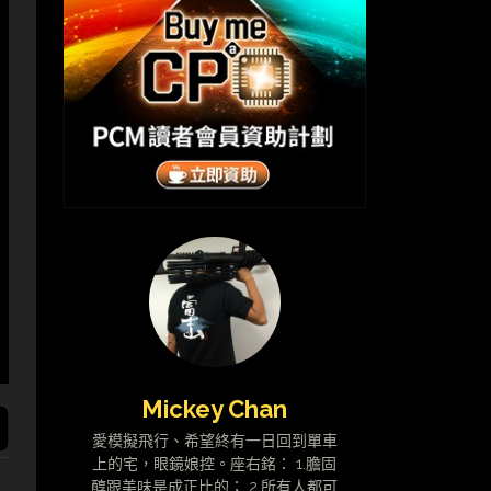
Mickey Chan
愛模擬飛行、希望終有一日回到單車
上的宅，眼鏡娘控。座右銘： 1.膽固
醇跟美味是成正比的； 2.所有人都可