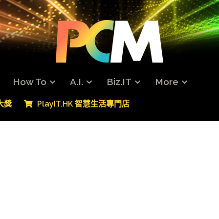
How To
A.I.
Biz.IT
More
專大獎
PlayIT.HK 智慧生活專門店