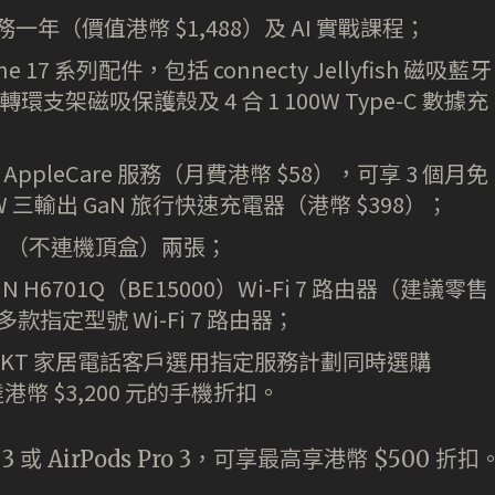
AI 服務一年（價值港幣 $1,488）及 AI 實戰課程；
e 17 系列配件，包括 connecty Jellyfish 磁吸藍牙
支架磁吸保護殼及 4 合 1 100W Type-C 數據充
d by AppleCare 服務（月費港幣 $58），可享 3 個月免
7W 三輸出 GaN 旅行快速充電器（港幣 $398）；
證」 （不連機頂盒）兩張；
N H6701Q（BE15000）Wi-Fi 7 路由器（建議零售
款指定型號 Wi-Fi 7 路由器；
 及 HKT 家居電話客戶選用指定服務計劃同時選購
港幣 $3,200 元的手機折扣。
 3 或 AirPods Pro 3，可享最高享港幣 $500 折扣