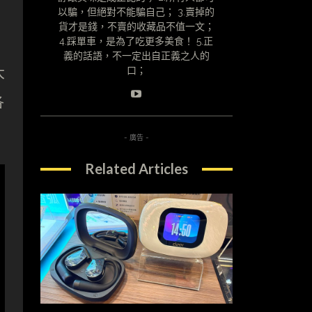
以騙，但絕對不能騙自己； 3.賣掉的
貨才是錢，不賣的收藏品不值一文；
4.踩單車，是為了吃更多美食！ 5.正
義的話語，不一定出自正義之人的
大
口；
各
- 廣告 -
Related Articles