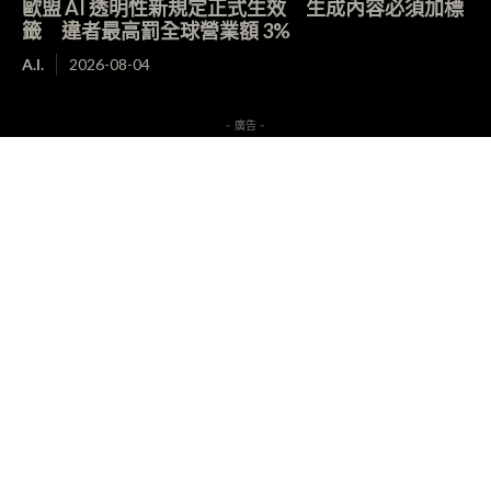
歐盟 AI 透明性新規定正式生效 生成內容必須加標
籤 違者最高罰全球營業額 3%
A.I.
2026-08-04
- 廣告 -