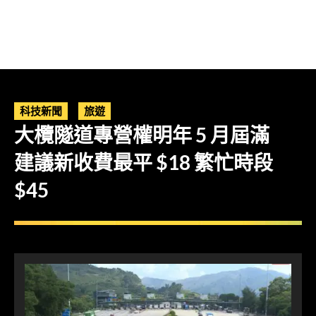
科技新聞
旅遊
大欖隧道專營權明年 5 月屆滿
建議新收費最平 $18 繁忙時段
$45