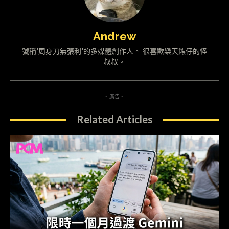
Andrew
號稱"周身刀無張利"的多媒體創作人。 很喜歡樂天熊仔的怪
叔叔。
- 廣告 -
Related Articles