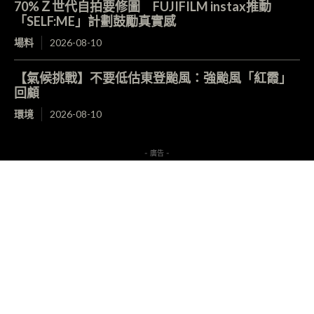
70%Ｚ世代自拍要修圖 FUJIFILM instax推動
「SELF:ME」計劃鼓勵真實感
場料
2026-08-10
【氣候挑戰】不要低估東登颱風：強颱風「紅霞」
回顧
環境
2026-08-10
- 廣告 -