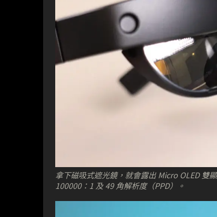
拿下磁吸式遮光鏡，就會露出 Micro OLED 雙顯
100000：1 及 49 角解析度（PPD）。