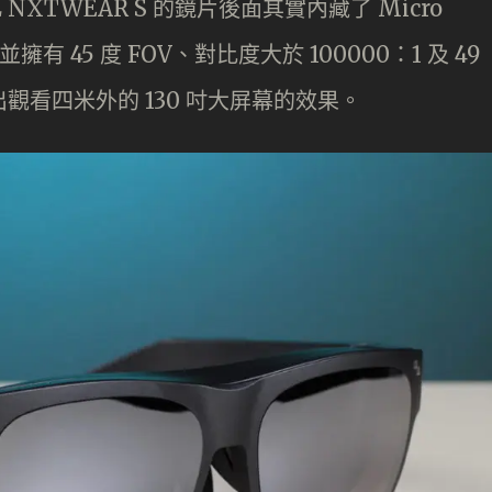
NXTWEAR S 的鏡片後面其實內藏了 Micro
並擁有 45 度 FOV、對比度大於 100000：1 及 49
觀看四米外的 130 吋大屏幕的效果。