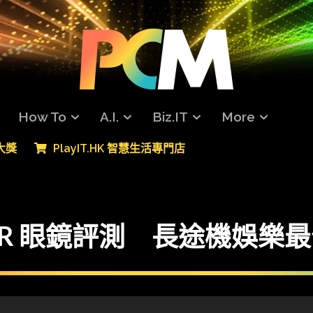
How To
A.I.
Biz.IT
More
專大獎
PlayIT.HK 智慧生活專門店
 S XR 眼鏡評測 長途機娛樂