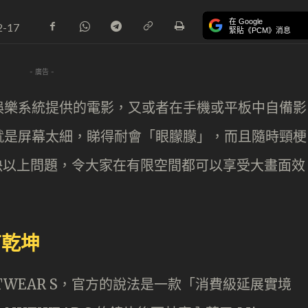
在 Google
2-17
緊貼《PCM》消息
- 廣告 -
娛樂系統提供的電影，又或者在手機或平板中自備影
就是屏幕太細，睇得耐會「眼朦朦」，而且隨時頸梗
正好解決以上問題，令大家在有限空間都可以享受大畫面效
有乾坤
XTWEAR S，官方的說法是一款「消費級延展實境