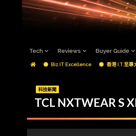
Tech
Reviews
Buyer Guide
Biz.IT Excellence
香港 I.T.至
科技新聞
TCL NXTWEAR