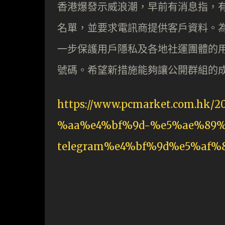
香港爆發示威浪潮，早前有消息指，
名單，並要求電訊商提供客戶資料。為此 Te
一步保護用戶隱私及各地社運團體的用戶
號碼。希望新措施能夠讓公開群組的
https://www.pcmarket.com.hk
%aa%e4%bf%9d-%e5%ae%89%
telegram%e4%bf%9d%e5%af%