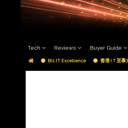
Tech
Reviews
Buyer Guide
Biz.IT Excellence
香港 I.T.至