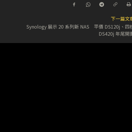
下一篇文
Synology 展示 20 系列新 NAS 平價 DS120j、四
DS420j 年尾開