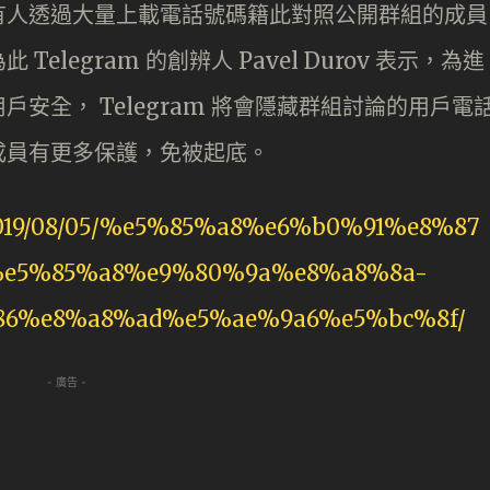
有人透過大量上載電話號碼籍此對照公開群組的成員
legram 的創辨人 Pavel Durov 表示，為進
安全， Telegram 將會隱藏群組討論的用戶電
成員有更多保護，免被起底。
/2019/08/05/%e5%85%a8%e6%b0%91%e8%87
e5%85%a8%e9%80%9a%e8%a8%8a-
86%e8%a8%ad%e5%ae%9a6%e5%bc%8f/
- 廣告 -