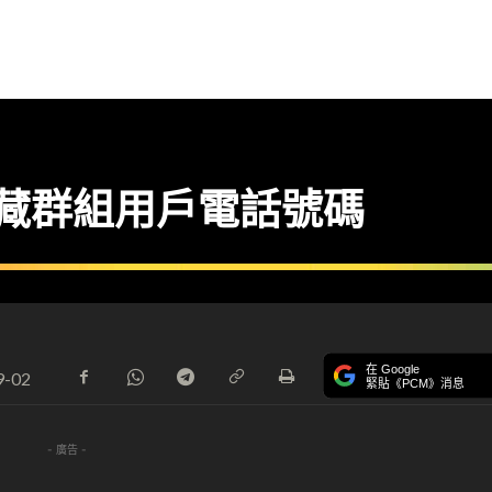
能 隱藏群組用戶電話號碼
在 Google
9-02
緊貼《PCM》消息
- 廣告 -