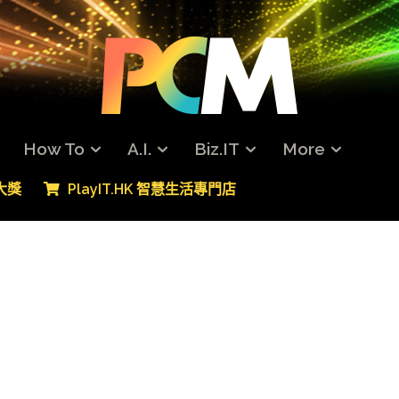
How To
A.I.
Biz.IT
More
專大獎
PlayIT.HK 智慧生活專門店