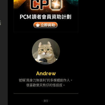
話
Andrew
號稱"周身刀無張利"的多媒體創作人。
很喜歡樂天熊仔的怪叔叔。
- 廣告 -