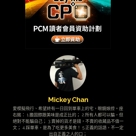
Mickey Chan
愛模擬飛行、希望終有一日回到單車上的宅，眼鏡娘控。座
右銘： 1.膽固醇跟美味是成正比的； 2.所有人都可以騙，但
絕對不能騙自己； 3.賣掉的貨才是錢，不賣的收藏品不值一
文； 4.踩單車，是為了吃更多美食！ 5.正義的話語，不一定
出自正義之人的口；