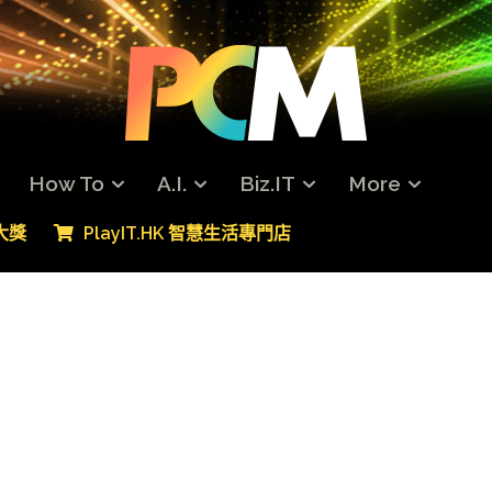
How To
A.I.
Biz.IT
More
專大獎
PlayIT.HK 智慧生活專門店