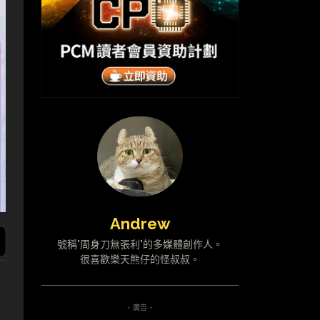
Andrew
號稱"周身刀無張利"的多媒體創作人。
很喜歡樂天熊仔的怪叔叔。
- 廣告 -