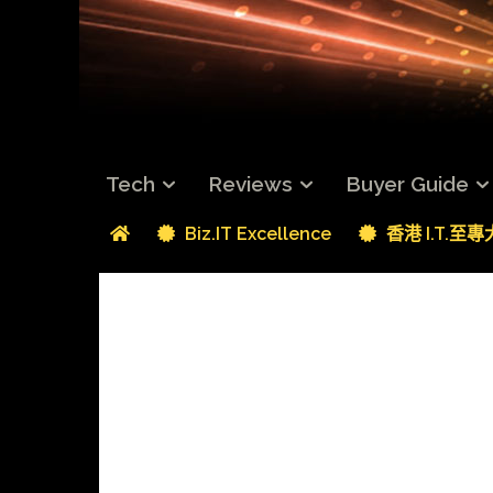
Tech
Reviews
Buyer Guide
Biz.IT Excellence
香港 I.T.至